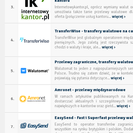
kantoru
3.
Internetowykantor.pl, oprócz wymiany walut o
umożliwia także tanie przelewy walutowe dl
oferta (połączenie usług kantoru...
więcej ›
TransferWise - transfery walutowe na ca
TransferWise jest globalnym operatorem międ
4.
pieniężnych. Jego zaletą jest rzeczywista sz
chodzi o waluty i kraje, ale...
więcej ›
Przelewy zagraniczne, transfery waluto
Walutomat to jeden z najpopularniejszych s
5.
Polsce. Trudno się zatem dziwić, że w kontek
pojawiają się pytania dotyczące...
więcej ›
Amronet - przelewy międzynarodowe
W ramach artykułów publikowanych na Kure
6.
dostarczać aktualnych i szczegółowych info
największych e-kantorów oraz giełd...
więcej ›
EasySend - Fast i Superfast przelewy w
EasySend to operator transferów zagranic
7.
wszystkim na rynku brytyjskim i polskim. Dod