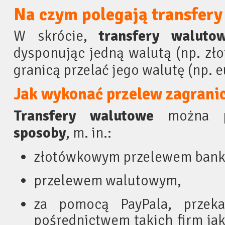
Na czym polegają transfer
W skrócie,
transfery
waluto
dysponując jedną walutą (np. zł
granicą przelać jego walutę (np. e
Jak wykonać przelew zagrani
Transfery walutowe
można p
sposoby
, m. in.:
złotówkowym przelewem ban
przelewem walutowym,
za pomocą PayPala, przek
pośrednictwem takich firm ja