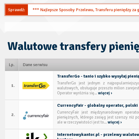
Sprawdź:
*** Najlepsze Sposoby Przelewu, Transferu pieniędzy za gr
Walutowe transfery pieni
Lp.
Dane serwisu
TransferGo - tanio i szybko wysyłaj pieni
TransferGo jest jednym z najpopularniejszy
1.
walutowych, obsługuje przeszło milion zareje
Operator wyróżnia się...
więcej ›
CurrencyFair - globalny operator, polski
CurrencyFair jest międzynarodowym operato
2.
pieniężnych, którego zasięg jest szerszy niż 
ale w rzeczywistości jest to...
więcej ›
Internetowykantor.pl - przelewy walutow