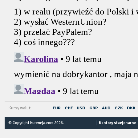
Kursy walut:
EUR
CHF
USD
GBP
AUD
CZK
DKK
© Copyright Kurencja.com 2026.
Kantory stacjonarne