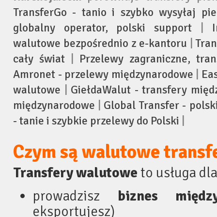
TransferGo - tanio i szybko wysyłaj pi
globalny operator, polski support
|
walutowe bezpośrednio z e-kantoru
|
Tran
cały świat
|
Przelewy zagraniczne, tra
Amronet - przelewy międzynarodowe
|
Eas
walutowe
|
GiełdaWalut - transfery mię
międzynarodowe
|
Global Transfer - polsk
- tanie i szybkie przelewy do Polski
|
Czym są walutowe transfe
Transfery walutowe
to usługa dla 
prowadzisz
biznes międz
eksportujesz)