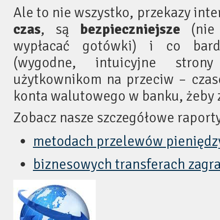
Ale to nie wszystko, przekazy in
czas
, są
bezpieczniejsze
(nie 
wypłacać gotówki) i co ba
(wygodne, intuicyjne stro
użytkownikom na przeciw – czas
konta walutowego w banku, żeby z
Zobacz nasze szczegółowe raporty
metodach przelewów pieniędzy
biznesowych transferach zagr