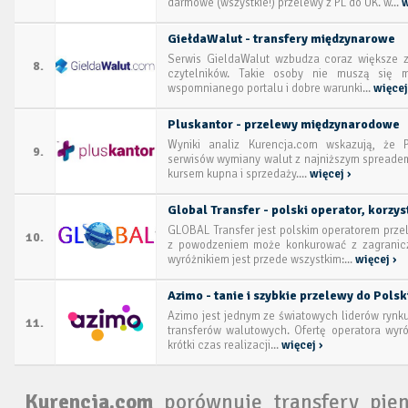
darmowe (wszystkie!) przelewy z PL do UK. w...
w
GiełdaWalut - transfery międzynarowe
Serwis GieldaWalut wzbudza coraz większe z
8.
czytelników. Takie osoby nie muszą się m
wspomnianego portalu i dobre warunki...
więcej
Pluskantor - przelewy międzynarodowe
Wyniki analiz Kurencja.com wskazują, że P
9.
serwisów wymiany walut z najniższym spreadem
kursem kupna i sprzedaży....
więcej ›
Global Transfer - polski operator, korzy
GLOBAL Transfer jest polskim operatorem prze
10.
z powodzeniem może konkurować z zagranicz
wyróżnikiem jest przede wszystkim:...
więcej ›
Azimo - tanie i szybkie przelewy do Polsk
Azimo jest jednym ze światowych liderów rynk
11.
transferów walutowych. Ofertę operatora wyró
krótki czas realizacji...
więcej ›
Kurencja.com
porównuje transfery pien