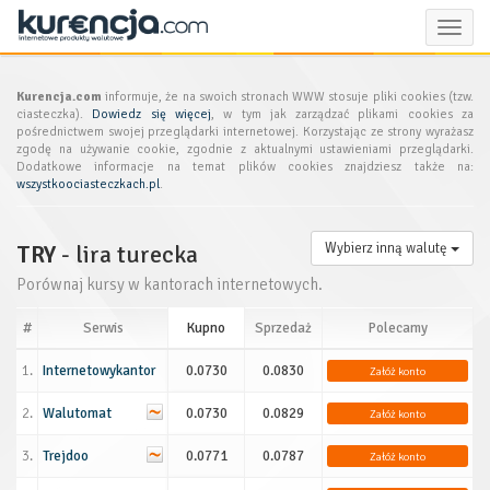
Toggle
naviga
Kurencja.com
informuje, że na swoich stronach WWW stosuje pliki cookies (tzw.
ciasteczka).
Dowiedz się więcej
, w tym jak zarządzać plikami cookies za
pośrednictwem swojej przeglądarki internetowej. Korzystając ze strony wyrażasz
zgodę na używanie cookie, zgodnie z aktualnymi ustawieniami przeglądarki.
Dodatkowe informacje na temat plików cookies znajdziesz także na:
wszystkoociasteczkach.pl
.
TRY
- lira turecka
Wybierz inną walutę
Porównaj kursy w kantorach internetowych.
#
Serwis
Kupno
Sprzedaż
Polecamy
1.
Internetowykantor
0.0730
0.0830
Załóż konto
2.
Walutomat
0.0730
0.0829
Załóż konto
3.
Trejdoo
0.0771
0.0787
Załóż konto