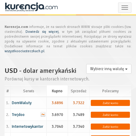
Toggle
naviga
Kurencja.com
informuje, że na swoich stronach WWW stosuje pliki cookies (tzw.
ciasteczka).
Dowiedz się więcej
, w tym jak zarządzać plikami cookies za
pośrednictwem swojej przeglądarki internetowej. Korzystając ze strony wyrażasz
zgodę na używanie cookie, zgodnie z aktualnymi ustawieniami przeglądarki.
Dodatkowe informacje na temat plików cookies znajdziesz także na:
wszystkoociasteczkach.pl
.
USD
- dolar amerykański
Wybierz inną walutę
Porównaj kursy w kantorach internetowych.
#
Serwis
Kupno
Sprzedaż
Polecamy
1.
DomWaluty
3.6896
3.7322
Załóż konto
2.
Trejdoo
3.6970
3.7489
Załóż konto
3.
Internetowykantor
3.7040
3.7340
Załóż konto