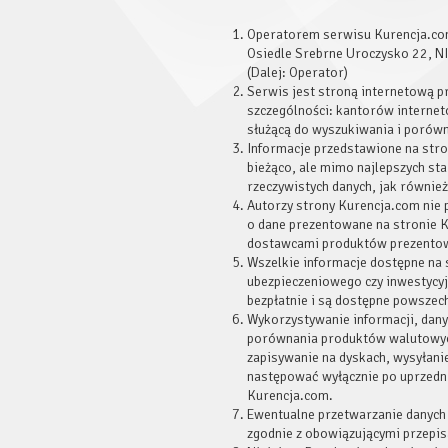
Operatorem serwisu Kurencja.com 
Osiedle Srebrne Uroczysko 22, 
(Dalej: Operator)
Serwis jest stroną internetową 
szczególności: kantorów interne
służącą do wyszukiwania i porów
Informacje przedstawione na stro
bieżąco, ale mimo najlepszych st
rzeczywistych danych, jak równie
Autorzy strony Kurencja.com nie 
o dane prezentowane na stronie K
dostawcami produktów prezentow
Wszelkie informacje dostępne na 
ubezpieczeniowego czy inwestycy
bezpłatnie i są dostępne powszech
Wykorzystywanie informacji, dany
porównania produktów walutowych
zapisywanie na dyskach, wysyłani
następować wyłącznie po uprzedn
Kurencja.com.
Ewentualne przetwarzanie danych 
zgodnie z obowiązującymi przepi