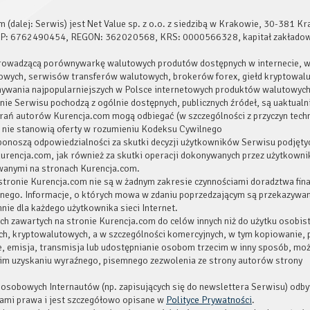
(dalej: Serwis) jest Net Value sp. z o.o. z siedzibą w Krakowie, 30-381 K
NIP: 6762490454, REGON: 362020568, KRS: 0000566328, kapitał zakładowy
prowadzącą porównywarkę walutowych produtów dostępnych w internecie, 
towych, serwisów transferów walutowych, brokerów forex, giełd kryptowal
nywania najpopularniejszych w Polsce internetowych produktów walutowyc
nie Serwisu pochodzą z ogólnie dostępnych, publicznych źródeł, są uaktualn
arań autorów Kurencja.com mogą odbiegać (w szczególności z przyczyn techn
ż nie stanowią oferty w rozumieniu Kodeksu Cywilnego
ponoszą odpowiedzialności za skutki decyzji użytkowników Serwisu podjęty
urencja.com, jak również za skutki operacji dokonywanych przez użytkowni
anymi na stronach Kurencja.com.
stronie Kurencja.com nie są w żadnym zakresie czynnościami doradztwa fi
jnego. Informacje, o których mowa w zdaniu poprzedzającym są przekazywa
nie dla każdego użytkownika sieci Internet.
ch zawartych na stronie Kurencja.com do celów innych niż do użytku osobis
, kryptowalutowych, a w szczególności komercyjnych, w tym kopiowanie, p
e, emisja, transmisja lub udostępnianie osobom trzecim w inny sposób, mo
im uzyskaniu wyraźnego, pisemnego zezwolenia ze strony autorów strony
osobowych Internautów (np. zapisujących się do newslettera Serwisu) odby
sami prawa i jest szczegółowo opisane w
Polityce Prywatności
.