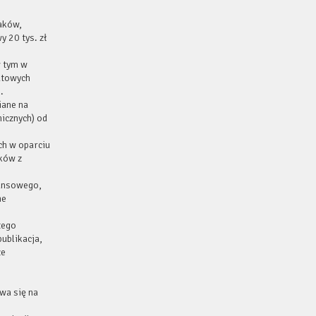
raków,
 20 tys. zł
w tym w
utowych
h.
iane na
icznych) od
ch w oparciu
ków z
nansowego,
ne
tego
ublikacja,
że
wa się na