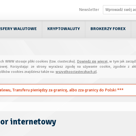
Newsletter
SFERY WALUTOWE
KRYPTOWALUTY
BROKERZY FOREX
ach WWW stosuje pliki cookies (tzw. ciasteczka).
Dowiedz się więcej
, w tym jak zarząd
towej. Korzystając ze strony wyrażasz zgodę na używanie cookie, zgodnie z akt
plików cookies znajdziesz także na:
wszystkoociasteczkach.pl
.
ewu, Transferu pieniędzy za granicę, albo zza granicy do Polski ***
or internetowy