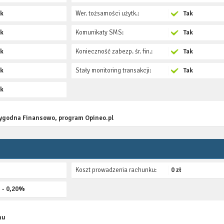
ak
Wer. tożsamości użytk.:
Tak
ak
Komunikaty SMS:
Tak
ak
Konieczność zabezp. śr. fin.:
Tak
ak
Stały monitoring transakcji:
Tak
ak
arygodna Finansowo, program Opineo.pl
Koszt prowadzenia rachunku:
0 zł
 - 0,20%
nu