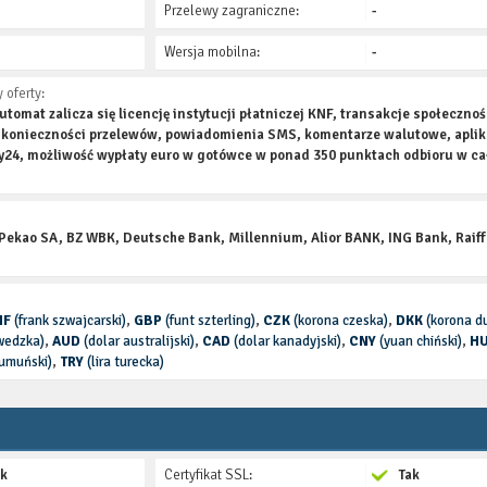
Przelewy zagraniczne:
-
Wersja mobilna:
-
 oferty:
omat zalicza się licencję instytucji płatniczej KNF, transakcje społeczno
z konieczności przelewów, powiadomienia SMS, komentarze walutowe, aplik
wy24, możliwość wypłaty euro w gotówce w ponad 350 punktach odbioru w ca
 Pekao SA, BZ WBK, Deutsche Bank, Millennium, Alior BANK, ING Bank, Raif
HF
(frank szwajcarski)
,
GBP
(funt szterling)
,
CZK
(korona czeska)
,
DKK
(korona d
wedzka)
,
AUD
(dolar australijski)
,
CAD
(dolar kanadyjski)
,
CNY
(yuan chiński)
,
H
rumuński)
,
TRY
(lira turecka)
ak
Certyfikat SSL:
Tak