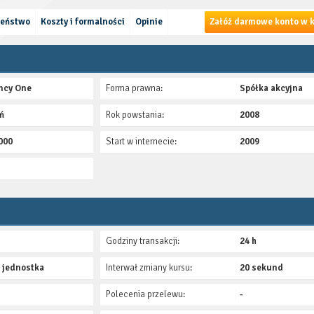
zeństwo
Koszty i formalności
Opinie
Załóż darmowe konto w k
ncy One
Forma prawna:
Spółka akcyjna
ń
Rok powstania:
2008
000
Start w internecie:
2009
Godziny transakcji:
24 h
1 jednostka
Interwał zmiany kursu:
20 sekund
Polecenia przelewu:
-