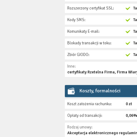
Rozszerzony certyfikat SSL:
T
Kody SMS:
T
Komunikaty E-mail:
T
Blokady transakcji w toku:
T
Zbiór GIODO:
T
Inne:
certyfikaty Rzetelna Firma, Firma Wi
Koszty, formalności
Koszt założenia rachunku:
0 zł
Opłaty od transakcji:
0,06%
Rodzaj umowy:
Akceptacja elektronicznego regulami