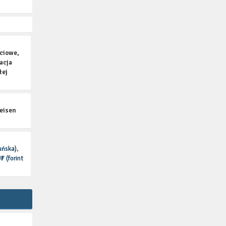
ściowe,
acja
łej
feisen
uńska)
,
UF
(forint