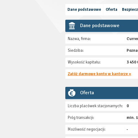
Dane podstawowe
Oferta
Bezpiec
Dane podstawowe
Nazwa, firma:
Curre
Siedziba:
Pozna
Wysokość kapitału:
3 450 
Załóż darmowe konto w kantorze »
Oferta
Liczba placówek stacjonarnych:
0
Próg transakcji:
min. 
Możliwość negocjacji:
-