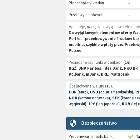
Planer spłaty kredytu:
-
Przelewy do obcych:
-
Aplikacje, narzędzia, wyjątkowe elementy
Do wyjątkowych elementów oferty Walut
Portfel - przechowywanie środków be
mobilna, szybkie wpłaty przez Przele
Polsce.
Posiadane rachunki w bankach (
14
):
BGŻ, BNP Paribas, Idea Bank, PKO BP,
Polbank, mBank, BRE, Multibank
Obsługiwane waluty (
15
):
EUR
(euro)
,
USD
(dolar amerykański)
,
C
NOK
(korona norweska)
,
SEK
(korona sz
węgierski)
,
JPY
(jen japoński)
,
RON
(lej 
Bezpieczeństwo
Predefiowanie rach. bank.:
T