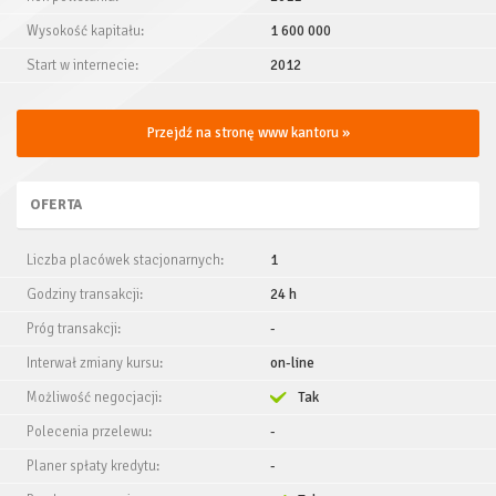
Wysokość kapitału:
1 600 000
Start w internecie:
2012
Przejdź na stronę www kantoru »
OFERTA
Liczba placówek stacjonarnych:
1
Godziny transakcji:
24 h
Próg transakcji:
-
Interwał zmiany kursu:
on-line
Możliwość negocjacji:
Tak
Polecenia przelewu:
-
Planer spłaty kredytu:
-