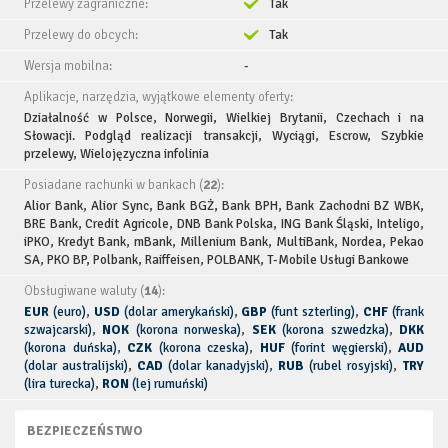
Przelewy zagraniczne:
Tak
Przelewy do obcych:
Tak
Wersja mobilna:
-
Aplikacje, narzędzia, wyjątkowe elementy oferty:
Działalność w Polsce, Norwegii, Wielkiej Brytanii, Czechach i na
Słowacji. Podgląd realizacji transakcji, Wyciągi, Escrow, Szybkie
przelewy, Wielojęzyczna infolinia
Posiadane rachunki w bankach (
22
):
Alior Bank, Alior Sync, Bank BGŻ, Bank BPH, Bank Zachodni BZ WBK,
BRE Bank, Credit Agricole, DNB Bank Polska, ING Bank Śląski, Inteligo,
iPKO, Kredyt Bank, mBank, Millenium Bank, MultiBank, Nordea, Pekao
SA, PKO BP, Polbank, Raiffeisen, POLBANK, T-Mobile Usługi Bankowe
Obsługiwane waluty (
14
):
EUR
(euro)
,
USD
(dolar amerykański)
,
GBP
(funt szterling)
,
CHF
(frank
szwajcarski)
,
NOK
(korona norweska)
,
SEK
(korona szwedzka)
,
DKK
(korona duńska)
,
CZK
(korona czeska)
,
HUF
(forint węgierski)
,
AUD
(dolar australijski)
,
CAD
(dolar kanadyjski)
,
RUB
(rubel rosyjski)
,
TRY
(lira turecka)
,
RON
(lej rumuński)
BEZPIECZEŃSTWO