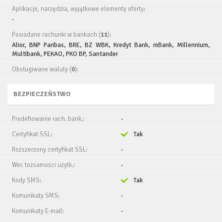
Aplikacje, narzędzia, wyjątkowe elementy oferty:
-
Posiadane rachunki w bankach (
11
):
Alior, BNP Paribas, BRE, BZ WBK, Kredyt Bank, mBank, Millennium,
Multibank, PEKAO, PKO BP, Santander
Obsługiwane waluty (
0
):
BEZPIECZEŃSTWO
Predefiowanie rach. bank.:
-
Certyfikat SSL:
Tak
Rozszerzony certyfikat SSL:
-
Wer. tożsamości użytk.:
-
Kody SMS:
Tak
Komunikaty SMS:
-
Komunikaty E-mail:
-