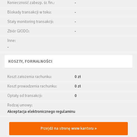
Konieczność zabezp. śr. fin.:
-
Blokady transakcji w toku:
-
Stały monitoring transakcji:
-
Zbiór GIODO:
-
Inne:
-
KOSZTY, FORMALNOŚCI
Koszt założenia rachunku:
0 zł
Koszt prowadzenia rachunku:
0 zł
Opłaty od transakcji:
0
Rodzaj umowy:
Akceptacja elektronicznego regulaminu
Przejdź na stronę www kantoru »