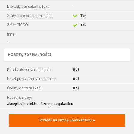
Blokady transakcji w toku:
-
Stały monitoring transakcji:
Tak
Zbiór GIODO:
Tak
Inne:
-
KOSZTY, FORMALNOŚCI
Koszt założenia rachunku:
0 zł
Koszt prowadzenia rachunku:
0 zł
Opłaty od transakcji:
0 zł
Rodzaj umowy:
akceptacja elektronicznego regulaminu
Przejdź na stronę www kantoru »