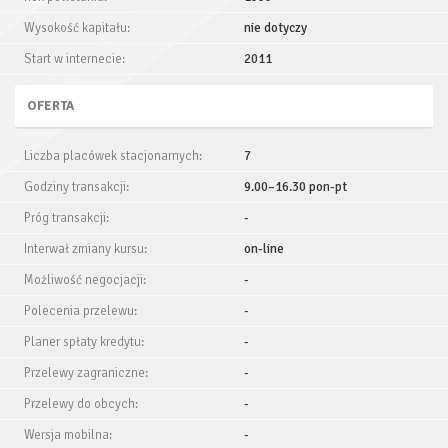
Wysokość kapitału:
nie dotyczy
Start w internecie:
2011
OFERTA
Liczba placówek stacjonarnych:
7
Godziny transakcji:
9.00–16.30 pon-pt
Próg transakcji:
-
Interwał zmiany kursu:
on-line
Możliwość negocjacji:
-
Polecenia przelewu:
-
Planer spłaty kredytu:
-
Przelewy zagraniczne:
-
Przelewy do obcych:
-
Wersja mobilna:
-