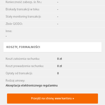
Konieczność zabezp. śr. fin.:
-
Blokady transakcji w toku:
-
Stały monitoring transakcji:
-
Zbiór GIODO:
-
Inne:
-
KOSZTY, FORMALNOŚCI
Koszt założenia rachunku:
0 zł
Koszt prowadzenia rachunku:
0 zł
Opłaty od transakcji:
0
Rodzaj umowy:
Akceptacja elektronicznego regulaminu
Przejdź na stronę www kantoru »