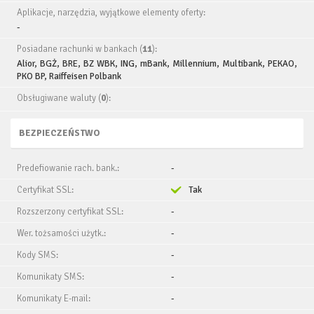
Aplikacje, narzędzia, wyjątkowe elementy oferty:
-
Posiadane rachunki w bankach (
11
):
Alior, BGŻ, BRE, BZ WBK, ING, mBank, Millennium, Multibank, PEKAO,
PKO BP, Raiffeisen Polbank
Obsługiwane waluty (
0
):
BEZPIECZEŃSTWO
Predefiowanie rach. bank.:
-
Certyfikat SSL:
Tak
Rozszerzony certyfikat SSL:
-
Wer. tożsamości użytk.:
-
Kody SMS:
-
Komunikaty SMS:
-
Komunikaty E-mail:
-