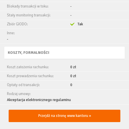
Blokady transakcji w toku:
-
Stały monitoring transakcji:
-
Zbiór GIODO:
Tak
Inne:
-
KOSZTY, FORMALNOŚCI
Koszt założenia rachunku:
0 zł
Koszt prowadzenia rachunku:
0 zł
Opłaty od transakcji:
0
Rodzaj umowy:
Akceptacja elektronicznego regulaminu
Przejdź na stronę www kantoru »