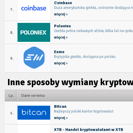
Coinbase
Duża amerykańska giełda, ostrożnie dodająca 
7.
więcej ›
Poloniex
Giełda pełna ciekawych altów, kilka lat na rynk
8.
więcej ›
Exmo
Brytyjska giełda, dostępna po polsku
9.
więcej ›
Inne sposoby wymiany kryptow
Lp.
Dane serwisu
Bitcan
Najlepszy polski kantor kryptowalut
1.
więcej ›
XTB - Handel kryptowalutami w XTB