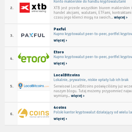
Konto maklerskie do handlu kryptowalutami
2.
XTB jest przede wszystkim biurem maklerskim i
handel akcjami, walutami, ETFami, kontraktami 
czasu jego klienci mogą na swoich...
więcej ›
Paxful
Kupno kryptowalut peer-to-peer, portfel krypt
3.
więcej ›
Etoro
Kupno kryptowalut peer-to-peer, portfel krypt
4.
więcej ›
LocalBitcoins
Lokalnie, prywatnie, niskie opłaty lub ich brak
5.
Serwisowi LocalBitcoins poświęciliśmy już wcze
naszym blogu. Tutaj możemy przypomnieć najwa
wymiany...
więcej ›
4coins
Polski kantor kryptowalut działający od wielu la
6.
więcej ›