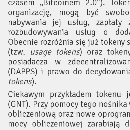
czasem „Bitcoinem 2.0”). Tok
organizację, mogą być swobo
nabywania jej usług, zapłaty
rozbudowywania usług o doda
Obecnie rozróżnia się już tokeny 
(tzw.
usage tokens
) oraz token
posiadacza w zdecentralizowa
(DAPPS) i prawo do decydowania
tokens
).
Ciekawym przykładem tokenu j
(GNT). Przy pomocy tego nośnika
obliczeniową oraz nowe oprogra
mocy obliczeniowej zarabiają d