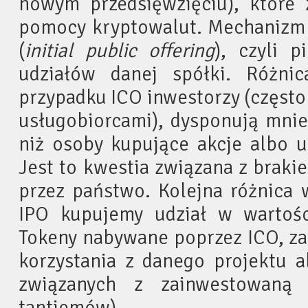
nowym przedsięwzięciu), które
pomocy kryptowalut. Mechanizm 
(
initial public offering
), czyli p
udziałów danej spółki. Różn
przypadku ICO inwestorzy (często
usługobiorcami), dysponują mnie
niż osoby kupujące akcje albo ud
Jest to kwestia związana z braki
przez państwo. Kolejna różnica 
IPO kupujemy udział w wartości
Tokeny nabywane poprzez ICO, za
korzystania z danego projektu a
związanych z zainwestowaną 
tantiemów).