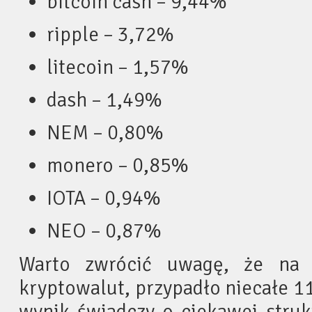
bitcoin cash – 9,44%
ripple – 3,72%
litecoin – 1,57%
dash – 1,49%
NEM – 0,80%
monero – 0,85%
IOTA – 0,94%
NEO – 0,87%
Warto zwrócić uwagę, że na 
kryptowalut, przypadło niecałe 1
wynik świadczy o ciekawej struk