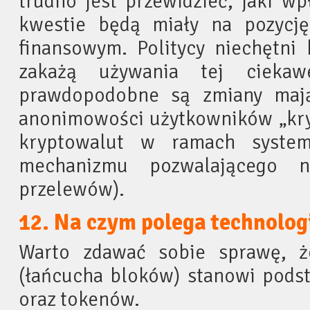
trudno jest przewidzieć, jaki w
kwestie będą miały na pozycj
finansowym. Politycy niechętni 
zakażą używania tej ciekawe
prawdopodobne są zmiany mają
anonimowości użytkowników „kryp
kryptowalut w ramach syste
mechanizmu pozwalającego n
przelewów).
12. Na czym polega technolog
Warto zdawać sobie sprawę, ż
(łańcucha bloków) stanowi podst
oraz tokenów.