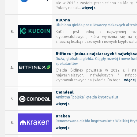
ale w 2018 r. została przeniesiona na Maltę. 
Polacy nadal...
więcej ›
KuCoin
Ulubiona giełda poszukiwaczy ciekawych altco
3.
KuCoin jest jedną z najszybciej rozw
kryptowalutowych, która wyróżnia się na 
znaczną liczbą noszowych i nowych kryptowalut
Bitfinex - jedna z najstarszych i najwięks
Duża, globalna giełda. Ciągły rozwój i nowe fun
spekulantów
4.
Giełda Bitfinex powstała w 2012 r. i na
najważniejszych, największych i najpopu
kryptowalutowych na świecie. Do tego...
więcej 
Coindeal
Ambitna "polska" giełda kryptowalut
5.
więcej ›
Kraken
Renomowana giełda kryptowalut z Wielkiej Bryt
6.
więcej ›