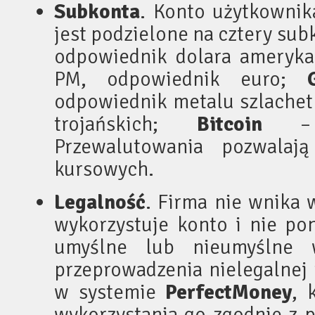
Subkonta
. Konto użytkowni
jest podzielone na cztery sub
odpowiednik dolara ameryk
PM, odpowiednik euro;
odpowiednik metalu szlachet
trojańskich;
Bitcoin
– k
Przewalutowania pozwalają
kursowych.
Legalność
. Firma nie wnika 
wykorzystuje konto i nie po
umyślne lub nieumyślne 
przeprowadzenia nielegalnej t
w systemie
PerfectMoney
, 
wykorzystania go zgodnie z 