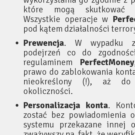
które mogą skutkować u
Wszystkie operacje w
Perf
pod kątem działalności terror
Prewencja
. W wypadku zai
podejrzeń co do zgodności
regulaminem
PerfectMoney
prawo do zablokowania konta
nieokreślony (!), aż do
okoliczności.
Personalizacja konta
. Kont
zostać bez powiadomienia o 
systemu przekazane innej o
zważywszy na fakt, że weryfik