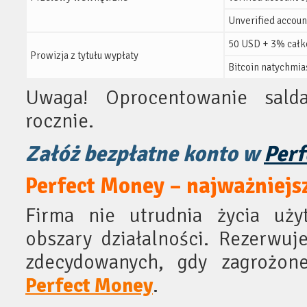
Unverified accou
50 USD + 3% całko
Prowizja z tytułu wypłaty
Bitcoin natychmi
Uwaga! Oprocentowanie sal
rocznie.
Załóż bezpłatne konto w
Per
Perfect Money – najważniejs
Firma nie utrudnia życia uży
obszary działalności. Rezerwuj
zdecydowanych, gdy zagrożone
Perfect Money
.