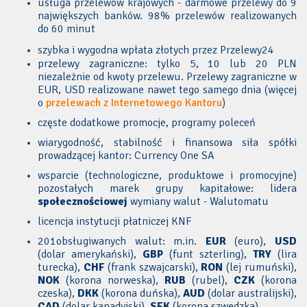
usługa przelewów krajowych - darmowe przelewy do 9
największych banków. 98% przelewów realizowanych
do 60 minut
szybka i wygodna wpłata złotych przez Przelewy24
przelewy zagraniczne: tylko 5, 10 lub 20 PLN
niezależnie od kwoty przelewu. Przelewy zagraniczne w
EUR, USD realizowane nawet tego samego dnia (więcej
o
przelewach z Internetowego Kantoru
)
częste dodatkowe promocje, programy poleceń
wiarygodność, stabilność i finansowa siła spółki
prowadzącej kantor: Currency One SA
wsparcie (technologiczne, produktowe i promocyjne)
pozostałych marek grupy kapitałowe: lidera
społecznościowej
wymiany walut -
Walutomatu
licencja instytucji płatniczej KNF
201obsługiwanych walut: m.in.
EUR
(euro),
USD
(dolar amerykański),
GBP
(funt szterling),
TRY
(lira
turecka),
CHF
(frank szwajcarski),
RON
(lej rumuński),
NOK
(korona norweska),
RUB
(rubel),
CZK
(korona
czeska),
DKK
(korona duńska),
AUD
(dolar australijski),
CAD
(dolar kanadyjski),
SEK
(korona szwedzka)