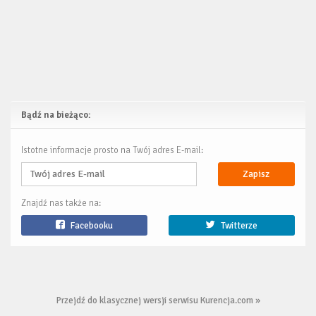
Bądź na bieżąco:
Istotne informacje prosto na Twój adres E-mail:
Zapisz
Znajdź nas także na:
Facebooku
Twitterze
Przejdź do klasycznej wersji serwisu Kurencja.com »