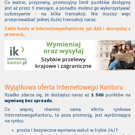
Co ważne, przyznany, promocyjny limit punktów dostępny
jest aż przez 3 miesiące, a ponadto możesz go wykorzystywać
sukcesywnie - na kilka transakcji. Nie musisz więc
przeprowadzać jednej dużej transakcji naraz.
Załóż konto w InternetowymKantorze już dziś i skorzystaj z
promocji
.
Wyjątkowa oferta Internetowego Kantoru
Rzadko zdarza się, że dostajesz naraz aż
1 500
punktów na
wymianę bez spreadu
.
Co więcej, również sama oferta rynkowa
InternetowegoKantoru, ta poza promocją, jest wyróżniająca
na rynku:
prosta i bezpieczna wymiana walut w trybie 24/7