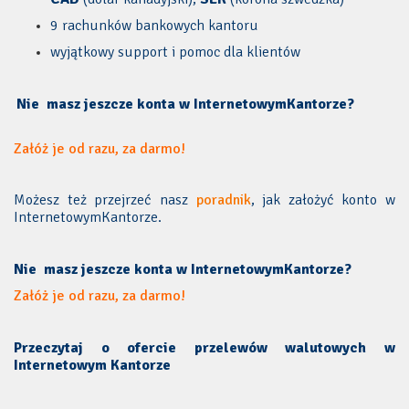
9 rachunków bankowych kantoru
wyjątkowy support i pomoc dla klientów
Nie masz jeszcze konta w InternetowymKantorze?
Załóż je od razu, za darmo!
Możesz też przejrzeć nasz
poradnik
, jak założyć konto w
InternetowymKantorze.
Nie masz jeszcze konta w InternetowymKantorze?
Załóż je od razu, za darmo!
Przeczytaj o ofercie przelewów walutowych w
Internetowym Kantorze